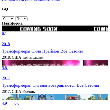
Год
Платформа
6.1
2018
Трансформеры Сила Праймов Все Сезоны
2018, США, мультфильм
5.8
2017
Трансформеры: Титаны возвращаются Все Сезоны
2017, США, боевик
4.9
6.6