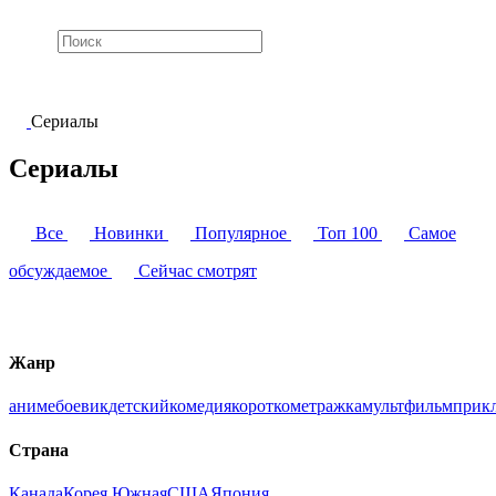
Сериалы
Сериалы
Все
Новинки
Популярное
Топ 100
Самое
обсуждаемое
Сейчас смотрят
Жанр
аниме
боевик
детский
комедия
короткометражка
мультфильм
прик
Страна
Канада
Корея Южная
США
Япония