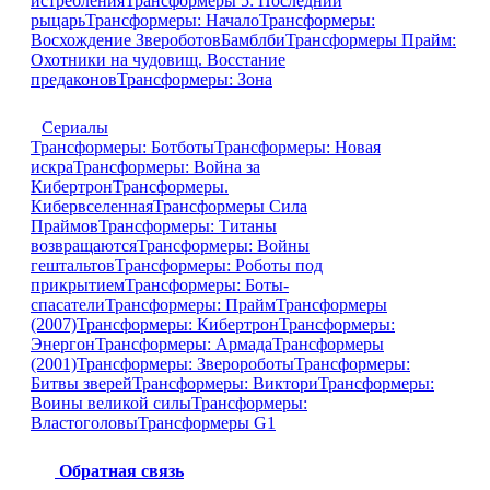
истребления
Трансформеры 5: Последний
рыцарь
Трансформеры: Начало
Трансформеры:
Восхождение Звероботов
Бамблби
Трансформеры Прайм:
Охотники на чудовищ. Восстание
предаконов
Трансформеры: Зона
Сериалы
Трансформеры: Ботботы
Трансформеры: Новая
искра
Трансформеры: Война за
Кибертрон
Трансформеры.
Кибервселенная
Трансформеры Сила
Праймов
Трансформеры: Титаны
возвращаются
Трансформеры: Войны
гештальтов
Трансформеры: Роботы под
прикрытием
Трансформеры: Боты-
спасатели
Трансформеры: Прайм
Трансформеры
(2007)
Трансформеры: Кибертрон
Трансформеры:
Энергон
Трансформеры: Армада
Трансформеры
(2001)
Трансформеры: Зверороботы
Трансформеры:
Битвы зверей
Трансформеры: Виктори
Трансформеры:
Воины великой силы
Трансформеры:
Властоголовы
Трансформеры G1
Обратная связь