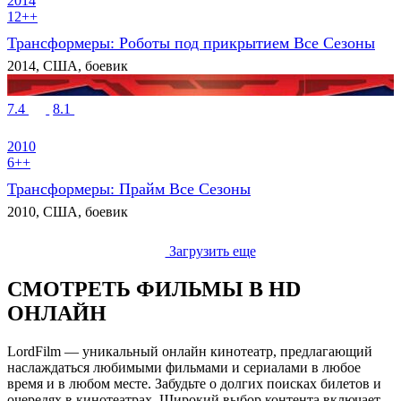
2014
12++
Трансформеры: Роботы под прикрытием Все Сезоны
2014, США, боевик
7.4
8.1
2010
6++
Трансформеры: Прайм Все Сезоны
2010, США, боевик
Загрузить еще
СМОТРЕТЬ ФИЛЬМЫ В HD
ОНЛАЙН
LordFilm — уникальный онлайн кинотеатр, предлагающий
наслаждаться любимыми фильмами и сериалами в любое
время и в любом месте. Забудьте о долгих поисках билетов и
очередях в кинотеатрах. Широкий выбор контента включает