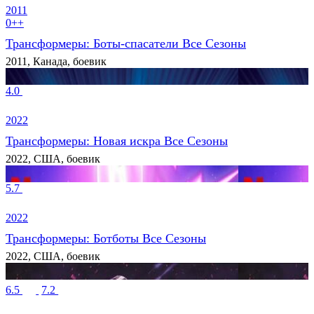
2011
0++
Трансформеры: Боты-спасатели Все Сезоны
2011, Канада, боевик
4.0
2022
Трансформеры: Новая искра Все Сезоны
2022, США, боевик
5.7
2022
Трансформеры: Ботботы Все Сезоны
2022, США, боевик
6.5
7.2