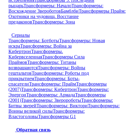
истребления
Трансформеры 5: Последний
рыцарь
Трансформеры: Начало
Трансформеры:
Восхождение Звероботов
Бамблби
Трансформеры Прайм:
Охотники на чудовищ. Восстание
предаконов
Трансформеры: Зона
Сериалы
Трансформеры: Ботботы
Трансформеры: Новая
искра
Трансформеры: Война за
Кибертрон
Трансформеры.
Кибервселенная
Трансформеры Сила
Праймов
Трансформеры: Титаны
возвращаются
Трансформеры: Войны
гештальтов
Трансформеры: Роботы под
прикрытием
Трансформеры: Боты-
спасатели
Трансформеры: Прайм
Трансформеры
(2007)
Трансформеры: Кибертрон
Трансформеры:
Энергон
Трансформеры: Армада
Трансформеры
(2001)
Трансформеры: Зверороботы
Трансформеры:
Битвы зверей
Трансформеры: Виктори
Трансформеры:
Воины великой силы
Трансформеры:
Властоголовы
Трансформеры G1
Обратная связь