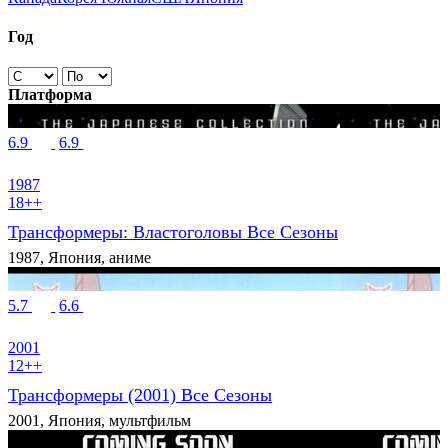
Год
Платформа
6.9
6.9
1987
18++
Трансформеры: Властоголовы Все Сезоны
1987, Япония, аниме
5.7
6.6
2001
12++
Трансформеры (2001) Все Сезоны
2001, Япония, мультфильм