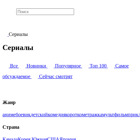
Сериалы
Сериалы
Все
Новинки
Популярное
Топ 100
Самое
обсуждаемое
Сейчас смотрят
Жанр
аниме
боевик
детский
комедия
короткометражка
мультфильм
прик
Страна
Канада
Корея Южная
США
Япония