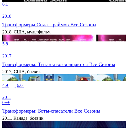
6.1
2018
Трансформеры Сила Праймов Все Сезоны
2018, США, мультфильм
5.8
2017
Трансформеры: Титаны возвращаются Все Сезоны
2017, США, боевик
4.9
6.6
2011
0++
Трансформеры: Боты-спасатели Все Сезоны
2011, Канада, боевик